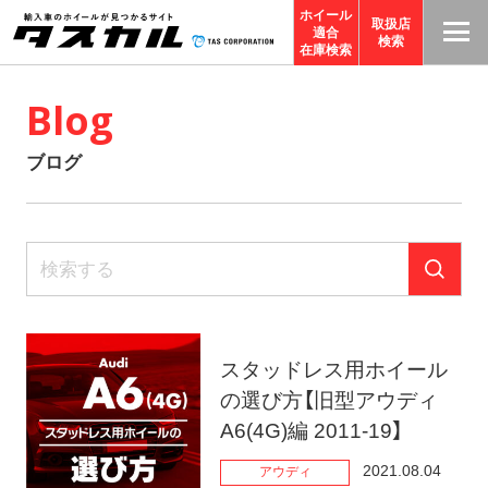
ホイール
取扱店
適合
T
検索
在庫検索
A
Blog
S
C
ブログ
O
R
P
O
R
A
TI
スタッドレス用ホイール
O
の選び方【旧型アウディ
N
A6(4G)編 2011-19】
サ
イ
2021.08.04
アウディ