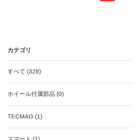
稿
の
ペ
ー
カテゴリ
ジ
送
すべて (328)
り
ホイール付属部品 (0)
TECMAG (1)
スマート (1)