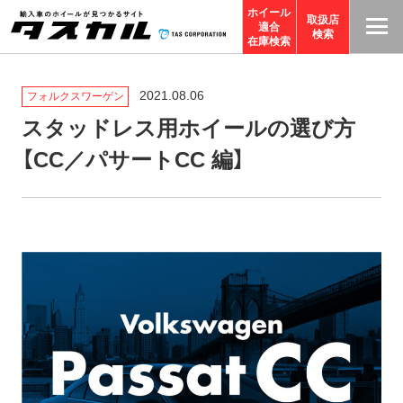
ホイール
取扱店
適合
T
検索
在庫検索
A
S
2021.08.06
フォルクスワーゲン
C
スタッドレス用ホイールの選び方
O
【CC／パサートCC 編】
R
P
O
R
A
TI
O
N
サ
イ