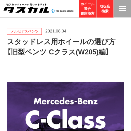
ホイール
取扱店
適合
T
検索
在庫検索
A
S
2021.08.04
メルセデスベンツ
C
スタッドレス用ホイールの選び方
O
【旧型ベンツ Cクラス(W205)編】
R
P
O
R
A
TI
O
N
サ
イ