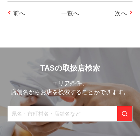
前へ
一覧へ
次へ
投
稿
ナ
ビ
TASの取扱店検索
ゲ
ー
エリア条件、
店舗名からお店を検索することができます。
シ
ョ
ン