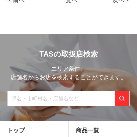
前へ
一覧へ
次へ
投
稿
ナ
ビ
TASの取扱店検索
ゲ
ー
エリア条件、
店舗名からお店を検索することができます。
シ
ョ
ン
トップ
商品一覧