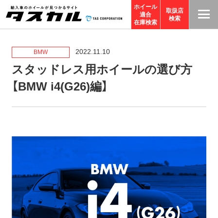
ホイール
取扱店
適合
T
検索
在庫検索
A
S
2022.11.10
BMW
C
スタッドレス用ホイールの選び方
O
【BMW i4(G26)編】
R
P
O
R
A
TI
O
N
サ
イ