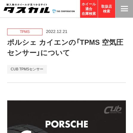
ホイール
取扱店
適合
T
検索
在庫検索
A
S
2022.12.21
TPMS
C
ポルシェ カイエンの「TPMS 空気圧
O
センサー」について
R
P
CUB TPMSセンサー
O
R
A
TI
O
N
サ
イ