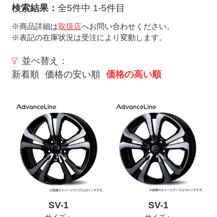
ト
検索結果：
全5件中 1-5件目
メ
※商品詳細は
取扱店
へお問い合わせください。
ニ
※表記の在庫状況は受注により変動します。
ュ
ー
並べ替え：
を
新着順
価格の安い順
価格の高い順
開
く
SV-1
SV-1