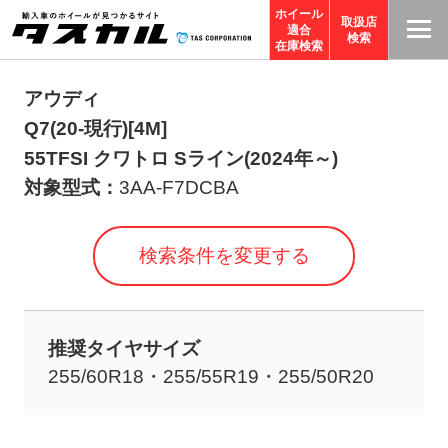
ホイール
取扱店
適合
T
検索
在庫検索
A
S
アウディ
C
Q7(20-現行)[4M]
O
55TFSI クワトロ Sライン(2024年～)
R
対象型式：
3AA-F7DCBA
P
O
検索条件を変更する
R
A
TI
推奨タイヤサイズ
O
255/60R18・255/55R19・255/50R20
N
サ
イ