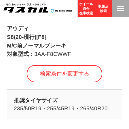
ホイール
取扱店
適合
T
検索
在庫検索
A
S
アウディ
C
S8(20-現行)[F8]
O
M/C前ノーマルブレーキ
R
対象型式：
3AA-F8CWWF
P
O
検索条件を変更する
R
A
TI
推奨タイヤサイズ
O
235/50R19・255/45R19・265/40R20
N
サ
イ