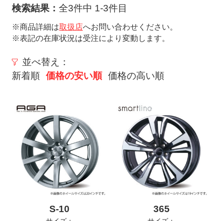
ト
検索結果：
全3件中 1-3件目
メ
※商品詳細は
取扱店
へお問い合わせください。
ニ
※表記の在庫状況は受注により変動します。
ュ
ー
並べ替え：
を
新着順
価格の安い順
価格の高い順
開
く
S-10
365