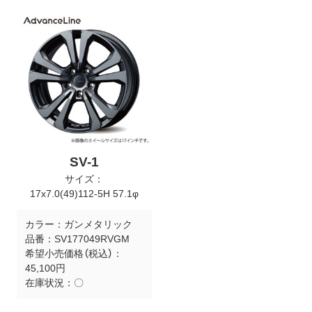
ト
メ
ニ
ュ
ー
を
開
く
SV-1
サイズ：
17x7.0(49)112-5H 57.1φ
カラー：
ガンメタリック
品番：
SV177049RVGM
希望小売価格（税込）：
45,100円
在庫状況：
〇