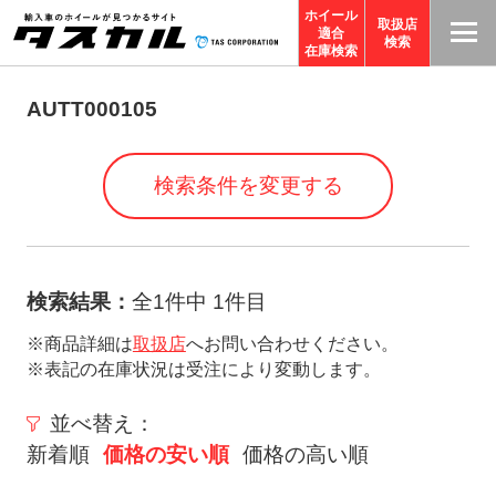
ホイール
取扱店
適合
T
検索
在庫検索
A
S
AUTT000105
C
O
検索条件を変更する
R
P
O
R
検索結果：
全1件中 1件目
A
※商品詳細は
取扱店
へお問い合わせください。
TI
※表記の在庫状況は受注により変動します。
O
N
並べ替え：
サ
新着順
価格の安い順
価格の高い順
イ