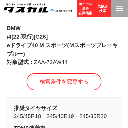
ホイール
取扱店
適合
T
検索
在庫検索
A
S
BMW
C
i4(22-現行)[G26]
O
eドライブ40 M スポーツ(Ｍスポーツブレーキ
R
ブルー)
P
対象型式：
ZAA-72AW44
O
R
検索条件を変更する
A
TI
O
N
推奨タイヤサイズ
サ
245/45R18・245/40R19・245/35R20
イ