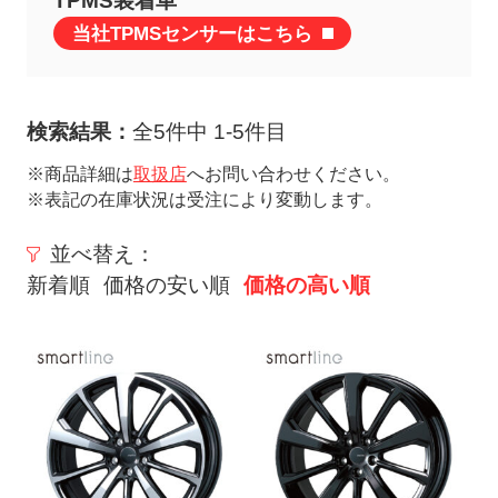
TPMS装着車
ト
当社TPMSセンサーはこちら
メ
ニ
ュ
検索結果：
全5件中 1-5件目
ー
を
※商品詳細は
取扱店
へお問い合わせください。
※表記の在庫状況は受注により変動します。
開
く
並べ替え：
新着順
価格の安い順
価格の高い順