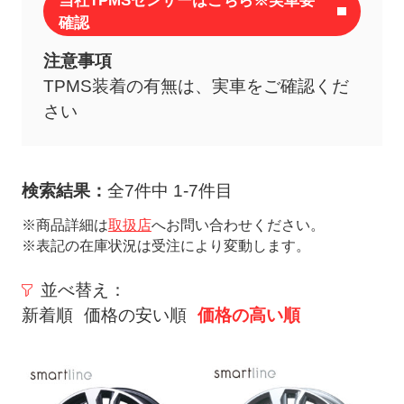
当社TPMSセンサーはこちら※実車要
ト
確認
メ
注意事項
ニ
TPMS装着の有無は、実車をご確認くだ
ュ
さい
ー
を
開
く
検索結果：
全7件中 1-7件目
※商品詳細は
取扱店
へお問い合わせください。
※表記の在庫状況は受注により変動します。
並べ替え：
新着順
価格の安い順
価格の高い順