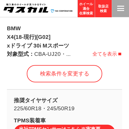
ホイール
取扱店
適合
T
検索
在庫検索
A
S
BMW
C
X4(18-現行)[G02]
O
xドライブ 30i Mスポーツ
R
対象型式：
CBA-UJ20・
...
全てを表示
P
O
検索条件を変更する
R
A
TI
推奨タイヤサイズ
O
225/60R18・245/50R19
N
サ
TPMS装着車
イ