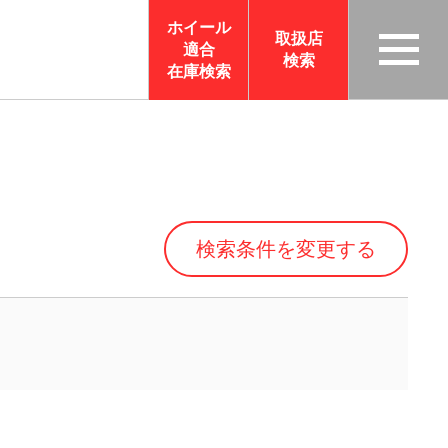
ホイール
取扱店
適合
検索
TAS
在庫検索
CO
RP
OR
ATI
ON
検索条件を変更する
サイ
トメ
ニュ
ーを
開く