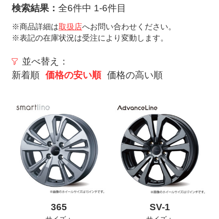
ト
検索結果：
全6件中 1-6件目
メ
※商品詳細は
取扱店
へお問い合わせください。
ニ
※表記の在庫状況は受注により変動します。
ュ
ー
並べ替え：
を
新着順
価格の安い順
価格の高い順
開
く
365
SV-1