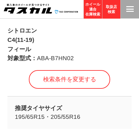
ホイール
取扱店
適合
T
検索
在庫検索
A
S
シトロエン
C
C4(11-19)
O
フィール
R
対象型式：
ABA-B7HN02
P
O
検索条件を変更する
R
A
TI
推奨タイヤサイズ
O
195/65R15・205/55R16
N
サ
イ