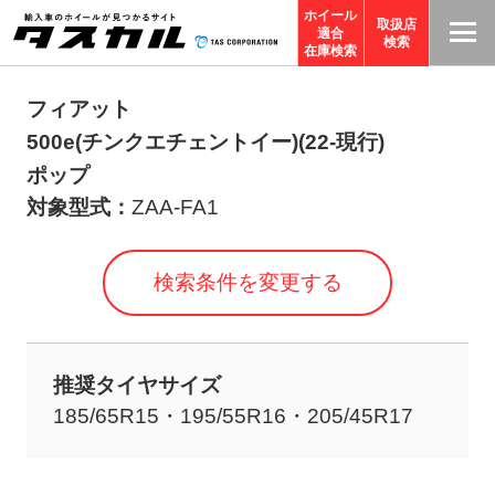
ホイール
取扱店
適合
T
検索
在庫検索
A
S
フィアット
C
500e(チンクエチェントイー)(22-現行)
O
ポップ
R
対象型式：
ZAA-FA1
P
O
検索条件を変更する
R
A
TI
推奨タイヤサイズ
O
185/65R15・195/55R16・205/45R17
N
サ
イ