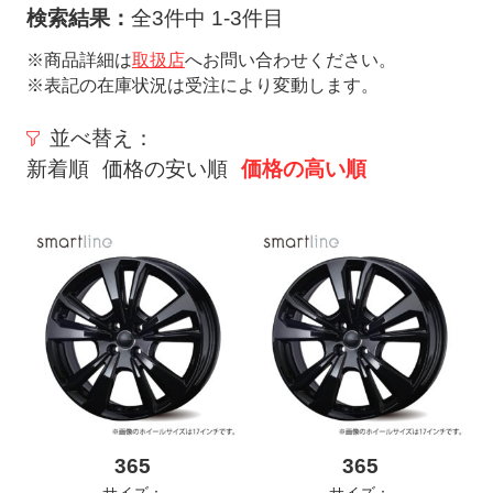
ト
検索結果：
全3件中 1-3件目
メ
※商品詳細は
取扱店
へお問い合わせください。
ニ
※表記の在庫状況は受注により変動します。
ュ
ー
並べ替え：
を
新着順
価格の安い順
価格の高い順
開
く
365
365