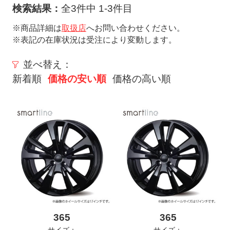
ト
検索結果：
全3件中 1-3件目
メ
※商品詳細は
取扱店
へお問い合わせください。
ニ
※表記の在庫状況は受注により変動します。
ュ
ー
並べ替え：
を
新着順
価格の安い順
価格の高い順
開
く
365
365