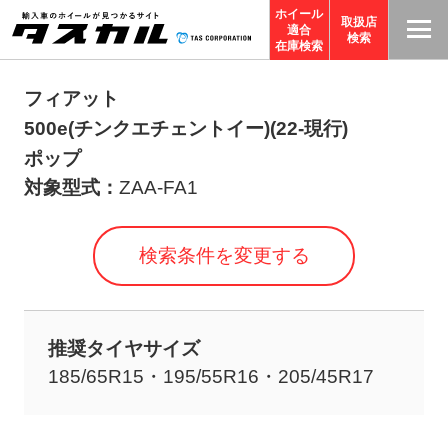
ホイール
取扱店
適合
T
検索
在庫検索
A
S
フィアット
C
500e(チンクエチェントイー)(22-現行)
O
ポップ
R
対象型式：
ZAA-FA1
P
O
検索条件を変更する
R
A
TI
推奨タイヤサイズ
O
185/65R15・195/55R16・205/45R17
N
サ
イ