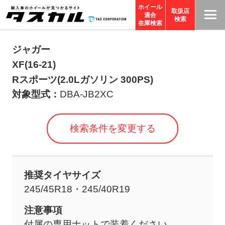
ホイール
取扱店
適合
T
検索
在庫検索
A
S
ジャガー
C
XF(16-21)
O
Rスポーツ(2.0Lガソリン 300PS)
R
対象型式：
DBA-JB2XC
P
O
検索条件を変更する
R
A
TI
推奨タイヤサイズ
O
245/45R18・245/40R19
N
サ
注意事項
イ
付属の専用ナットで装着ください