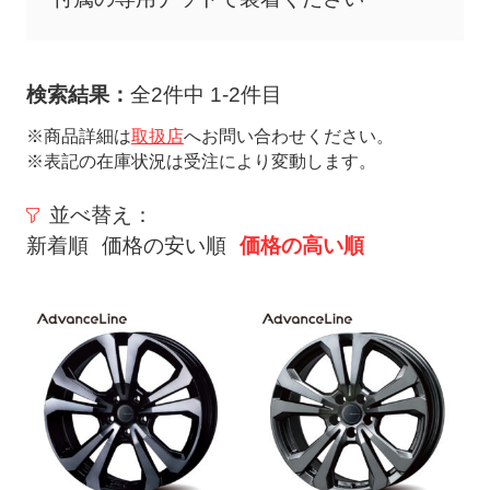
ト
メ
ニ
検索結果：
全2件中 1-2件目
ュ
ー
※商品詳細は
取扱店
へお問い合わせください。
※表記の在庫状況は受注により変動します。
を
開
並べ替え：
く
新着順
価格の安い順
価格の高い順