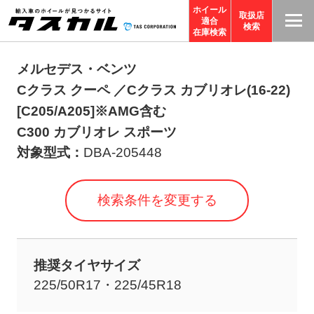
ホイール
取扱店
適合
T
検索
在庫検索
A
S
メルセデス・ベンツ
C
Cクラス クーペ ／Cクラス カブリオレ(16-22)
O
[C205/A205]※AMG含む
R
C300 カブリオレ スポーツ
P
対象型式：
DBA-205448
O
R
検索条件を変更する
A
TI
O
N
推奨タイヤサイズ
サ
225/50R17・225/45R18
イ