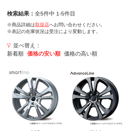
ト
メ
検索結果：
全5件中 1-5件目
ニ
※商品詳細は
取扱店
へお問い合わせください。
ュ
※表記の在庫状況は受注により変動します。
ー
を
並べ替え：
開
新着順
価格の安い順
価格の高い順
く