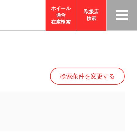
ホイール
取扱店
適合
検索
TAS
在庫検索
CO
RP
OR
ATI
ON
検索条件を変更する
サイ
トメ
ニュ
ーを
開く