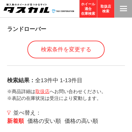
ホイール
取扱店
適合
T
検索
在庫検索
A
S
ランドローバー
C
O
検索条件を変更する
R
P
O
R
検索結果：
全13件中 1-13件目
A
※商品詳細は
取扱店
へお問い合わせください。
TI
※表記の在庫状況は受注により変動します。
O
N
並べ替え：
サ
新着順
価格の安い順
価格の高い順
イ