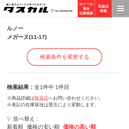
ホイール
取扱店
適合
T
検索
在庫検索
A
S
ルノー
C
メガーヌ(11-17)
O
R
検索条件を変更する
P
O
R
A
検索結果：
全1件中 1件目
TI
※商品詳細は
取扱店
へお問い合わせください。
O
※表記の在庫状況は受注により変動します。
N
サ
並べ替え：
イ
新着順
価格の安い順
価格の高い順