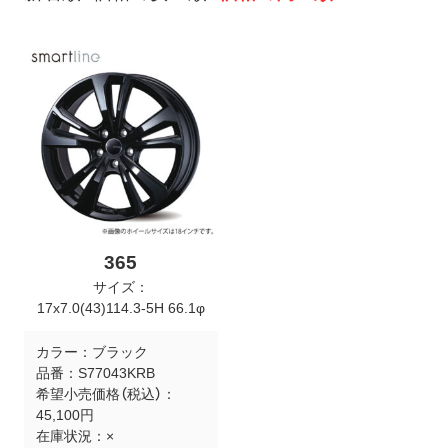
ト
メ
ニ
ュ
ー
を
開
く
365
サイズ：
17x7.0(43)114.3-5H 66.1φ
カラー：
ブラック
品番：
S77043KRB
希望小売価格（税込）：
45,100円
在庫状況：
×