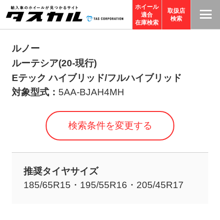
ホイール
取扱店
適合
T
検索
在庫検索
A
S
ルノー
C
ルーテシア(20-現行)
O
Eテック ハイブリッド/フルハイブリッド
R
対象型式：
5AA-BJAH4MH
P
O
検索条件を変更する
R
A
TI
推奨タイヤサイズ
O
185/65R15・195/55R16・205/45R17
N
サ
イ