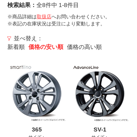
ト
検索結果：
全8件中 1-8件目
メ
※商品詳細は
取扱店
へお問い合わせください。
ニ
※表記の在庫状況は受注により変動します。
ュ
ー
並べ替え：
を
新着順
価格の安い順
価格の高い順
開
く
365
SV-1