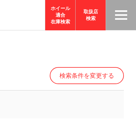
ホイール
取扱店
適合
検索
TAS
在庫検索
CO
RP
OR
ATI
ON
検索条件を変更する
サイ
トメ
ニュ
ーを
開く