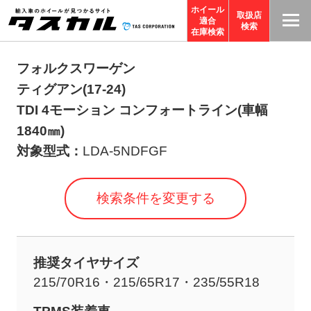
ホイール
取扱店
適合
T
検索
在庫検索
A
S
フォルクスワーゲン
C
ティグアン(17-24)
O
TDI 4モーション コンフォートライン(車幅
R
1840㎜)
P
対象型式：
LDA-5NDFGF
O
R
検索条件を変更する
A
TI
O
N
推奨タイヤサイズ
サ
215/70R16・215/65R17・235/55R18
イ