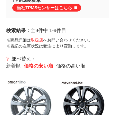
TPMS装着車
ト
当社TPMSセンサーはこちら
メ
ニ
ュ
検索結果：
全9件中 1-9件目
ー
を
※商品詳細は
取扱店
へお問い合わせください。
※表記の在庫状況は受注により変動します。
開
く
並べ替え：
新着順
価格の安い順
価格の高い順