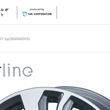
7.1φ(S56040DVS)