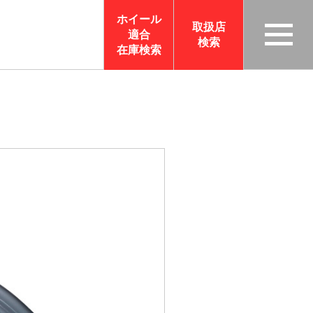
ホイール
取扱店
適合
検索
TAS
在庫検索
CO
RP
OR
ATI
ON
サイ
トメ
ニュ
ーを
開く