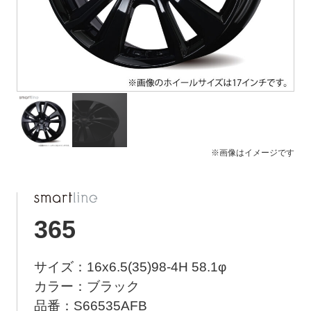
ト
メ
ニ
ュ
ー
を
開
く
※画像はイメージです
365
サイズ：16x6.5(35)98-4H 58.1φ
カラー：ブラック
品番：S66535AFB