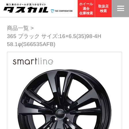
ホイール
取扱店
適合
T
検索
在庫検索
A
商品一覧
S
365 ブラック サイズ:16×6.5(35)98-4H
C
58.1φ(S66535AFB)
O
R
P
O
R
A
TI
O
N
サ
イ