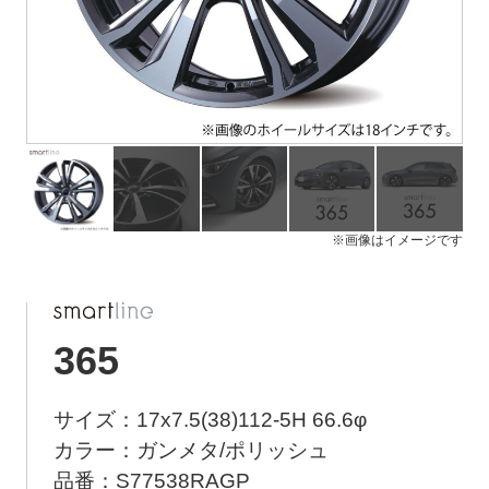
ト
メ
ニ
ュ
ー
を
開
く
※画像はイメージです
365
サイズ：17x7.5(38)112-5H 66.6φ
カラー：ガンメタ/ポリッシュ
品番：S77538RAGP