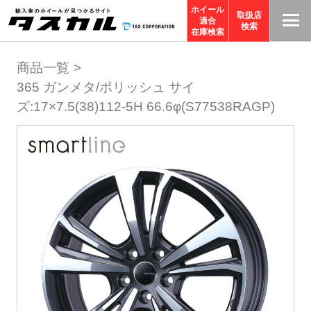
ホイール
取扱店
適合
T
検索
在庫検索
A
商品一覧
S
365 ガンメタ/ポリッシュ サイ
C
ズ:17×7.5(38)112-5H 66.6φ(S77538RAGP)
O
R
P
O
R
A
TI
O
N
サ
イ