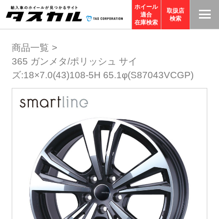
ホイール
取扱店
適合
T
検索
在庫検索
A
商品一覧
S
365 ガンメタ/ポリッシュ サイ
C
ズ:18×7.0(43)108-5H 65.1φ(S87043VCGP)
O
R
P
O
R
A
TI
O
N
サ
イ