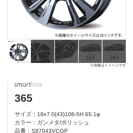
ト
メ
ニ
ュ
ー
を
開
く
※画像はイメージです
365
サイズ：18x7.0(43)108-5H 65.1φ
カラー：ガンメタ/ポリッシュ
品番：S87043VCGP