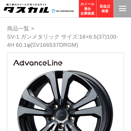
ホイール
取扱店
適合
T
検索
在庫検索
A
商品一覧
S
SV-1 ガンメタリック サイズ:16×6.5(37)100-
C
4H 60.1φ(SV166537DRGM)
O
R
P
O
R
A
TI
O
N
サ
イ