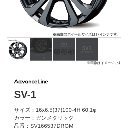
ト
メ
ニ
ュ
ー
を
開
く
※画像はイメージです
SV-1
サイズ：16x6.5(37)100-4H 60.1φ
カラー：ガンメタリック
品番：SV166537DRGM