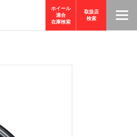
ホイール
取扱店
適合
検索
TAS
在庫検索
CO
RP
OR
ATI
ON
サイ
トメ
ニュ
ーを
開く