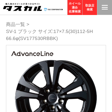
ホイール
取扱店
適合
T
検索
在庫検索
A
商品一覧
S
SV-1 ブラック サイズ:17×7.5(30)112-5H
C
66.6φ(SV177530RBBK)
O
R
P
O
R
A
TI
O
N
サ
イ