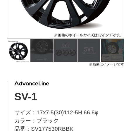
ト
メ
ニ
ュ
ー
を
開
く
※画像はイメージです
SV-1
サイズ：17x7.5(30)112-5H 66.6φ
カラー：ブラック
品番：SV177530RBBK