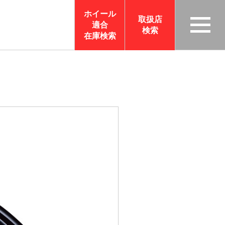
ホイール
取扱店
適合
検索
TAS
在庫検索
CO
RP
OR
ATI
ON
サイ
トメ
ニュ
ーを
開く