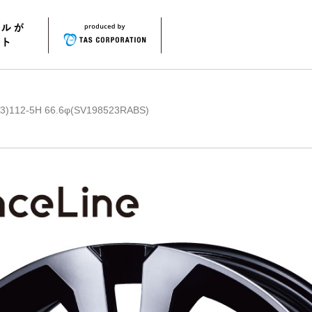
12-5H 66.6φ(SV198523RABS)