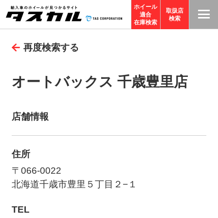
ホイール
取扱店
適合
T
検索
在庫検索
A
再度検索する
S
C
O
オートバックス 千歳豊里店
R
P
O
店舗情報
R
A
住所
TI
O
〒066-0022
N
北海道千歳市豊里５丁目２−１
サ
TEL
イ