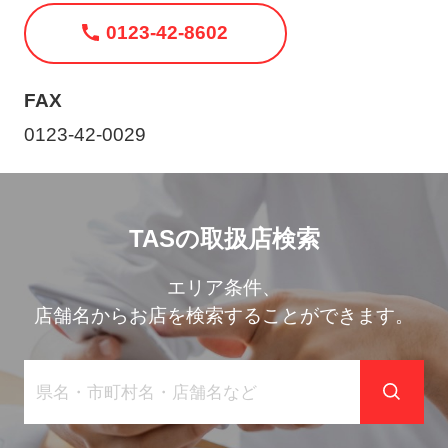
ト
0123-42-8602
メ
ニ
ュ
FAX
ー
0123-42-0029
を
開
く
TASの取扱店検索
エリア条件、
店舗名からお店を検索することができます。