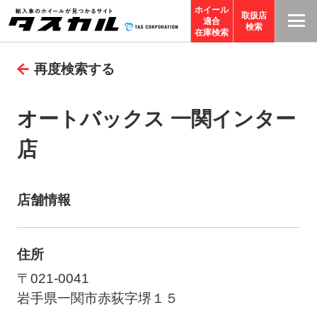
ホイール
取扱店
適合
T
検索
在庫検索
A
再度検索する
S
C
O
オートバックス 一関インター
R
店
P
O
R
店舗情報
A
TI
O
住所
N
〒021-0041
サ
岩手県一関市赤荻字堺１５
イ