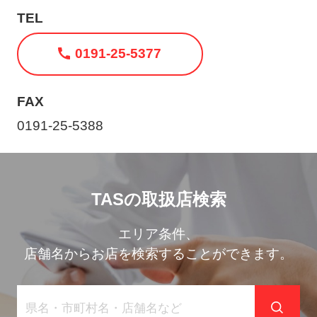
ト
TEL
メ
ニ
0191-25-5377
ュ
ー
FAX
を
0191-25-5388
開
く
TASの取扱店検索
エリア条件、
店舗名からお店を検索することができます。