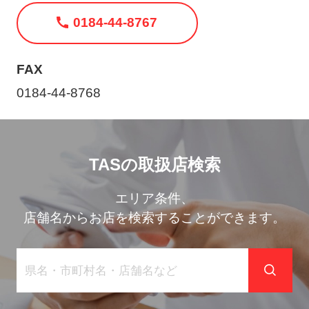
ト
0184-44-8767
メ
ニ
ュ
FAX
ー
0184-44-8768
を
開
く
TASの取扱店検索
エリア条件、
店舗名からお店を検索することができます。