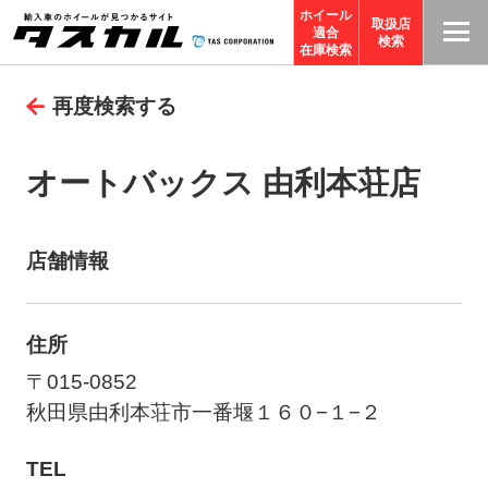
ホイール
取扱店
適合
T
検索
在庫検索
A
再度検索する
S
C
O
オートバックス 由利本荘店
R
P
O
店舗情報
R
A
住所
TI
O
〒015-0852
N
秋田県由利本荘市一番堰１６０−１−２
サ
TEL
イ