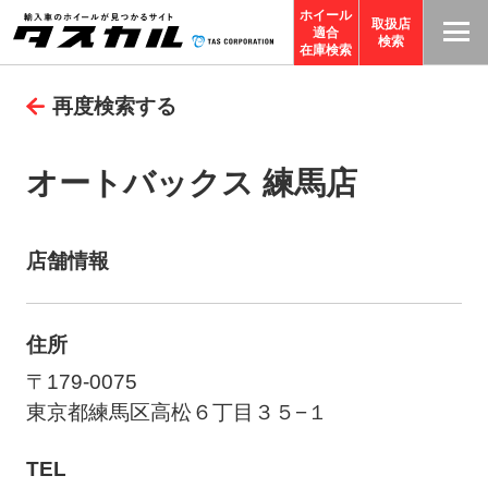
ホイール
取扱店
適合
T
検索
在庫検索
A
再度検索する
S
C
O
オートバックス 練馬店
R
P
O
店舗情報
R
A
住所
TI
O
〒179-0075
N
東京都練馬区高松６丁目３５−１
サ
TEL
イ