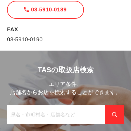
ト
03-5910-0189
メ
ニ
ュ
FAX
ー
03-5910-0190
を
開
く
TASの取扱店検索
エリア条件、
店舗名からお店を検索することができます。