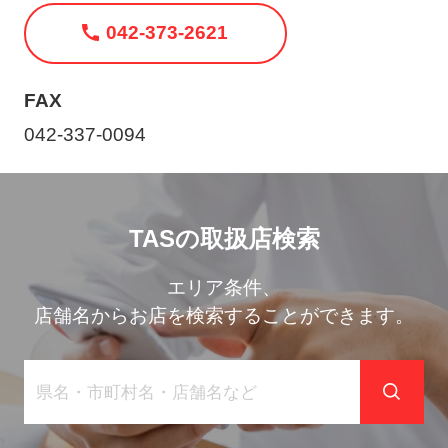
ト
042-373-2621
メ
ニ
ュ
FAX
ー
042-337-0094
を
開
く
TASの取扱店検索
エリア条件、
店舗名からお店を検索することができます。