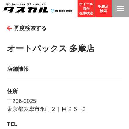
ホイール
取扱店
適合
T
検索
在庫検索
A
再度検索する
S
C
O
オートバックス 多摩店
R
P
O
店舗情報
R
A
住所
TI
O
〒206-0025
N
東京都多摩市永山２丁目２５−２
サ
TEL
イ