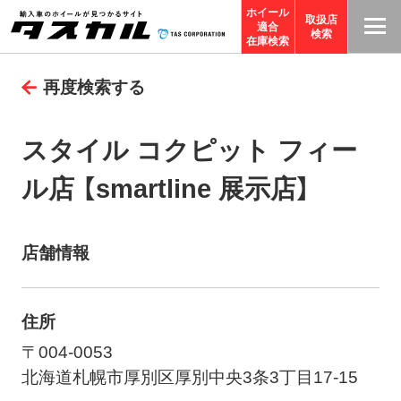
ホイール
取扱店
適合
T
検索
在庫検索
A
再度検索する
S
C
O
スタイル コクピット フィー
R
ル店 【smartline 展示店】
P
O
R
店舗情報
A
TI
O
住所
N
〒004-0053
サ
北海道札幌市厚別区厚別中央3条3丁目17-15
イ