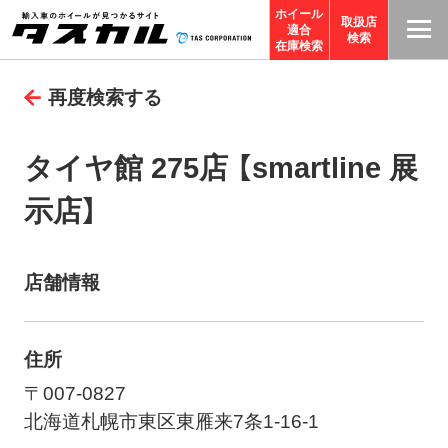
ホイール
取扱店
適合
T
検索
在庫検索
A
再度検索する
S
C
O
タイヤ館 275店 【smartline 展
R
示店】
P
O
R
店舗情報
A
TI
O
住所
N
〒007-0827
サ
北海道札幌市東区東雁来7条1-16-1
イ