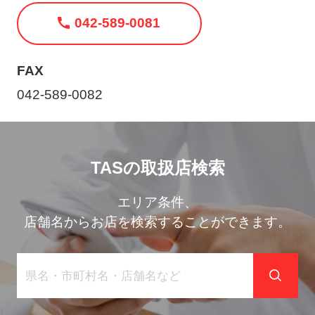
ト
042-589-0081
メ
ニ
ュ
FAX
ー
042-589-0082
を
開
く
TASの取扱店検索
エリア条件、
店舗名からお店を検索することができます。