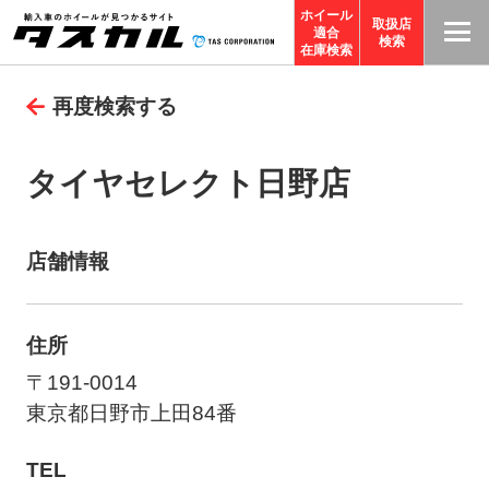
ホイール
取扱店
適合
T
検索
在庫検索
A
再度検索する
S
C
O
タイヤセレクト日野店
R
P
O
店舗情報
R
A
住所
TI
O
〒191-0014
N
東京都日野市上田84番
サ
TEL
イ