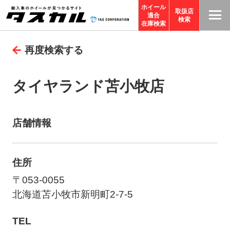
ホイール
取扱店
適合
T
検索
在庫検索
A
再度検索する
S
C
O
タイヤランド苫小牧店
R
P
O
店舗情報
R
A
住所
TI
O
〒053-0055
N
北海道苫小牧市新明町2-7-5
サ
TEL
イ