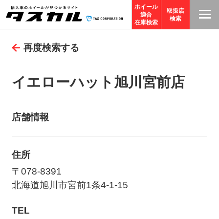
ホイール
取扱店
適合
T
検索
在庫検索
A
再度検索する
S
C
O
イエローハット旭川宮前店
R
P
O
店舗情報
R
A
住所
TI
O
〒078-8391
N
北海道旭川市宮前1条4-1-15
サ
TEL
イ