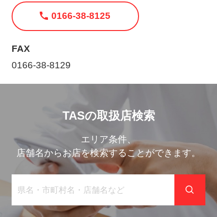
ト
0166-38-8125
メ
ニ
ュ
FAX
ー
0166-38-8129
を
開
く
TASの取扱店検索
エリア条件、
店舗名からお店を検索することができます。