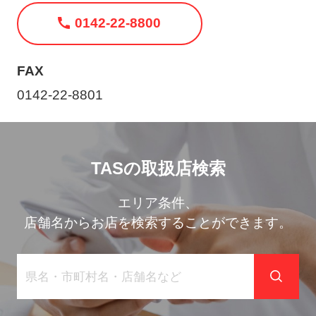
ト
0142-22-8800
メ
ニ
ュ
FAX
ー
0142-22-8801
を
開
く
TASの取扱店検索
エリア条件、
店舗名からお店を検索することができます。