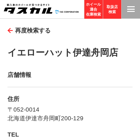
ホイール
取扱店
適合
T
検索
在庫検索
A
再度検索する
S
C
O
イエローハット伊達舟岡店
R
P
O
店舗情報
R
A
住所
TI
O
〒052-0014
N
北海道伊達市舟岡町200-129
サ
TEL
イ