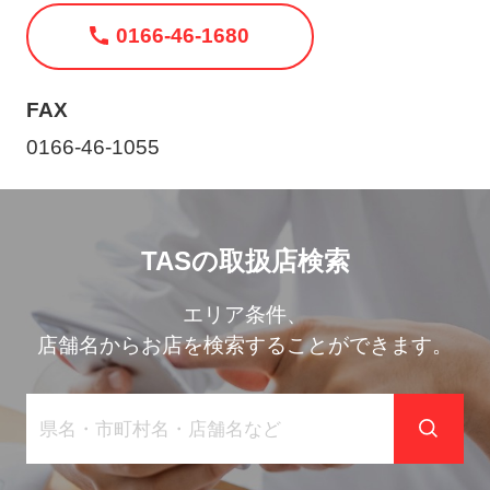
ト
0166-46-1680
メ
ニ
ュ
FAX
ー
0166-46-1055
を
開
く
TASの取扱店検索
エリア条件、
店舗名からお店を検索することができます。