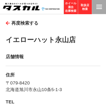
ホイール
取扱店
適合
T
検索
在庫検索
A
再度検索する
S
C
O
イエローハット永山店
R
P
O
店舗情報
R
A
住所
TI
O
〒079-8420
N
北海道旭川市永山10条5-1-3
サ
TEL
イ