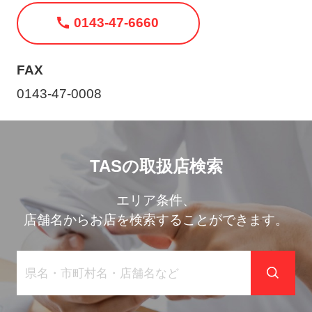
ト
0143-47-6660
メ
ニ
ュ
FAX
ー
0143-47-0008
を
開
く
TASの取扱店検索
エリア条件、
店舗名からお店を検索することができます。