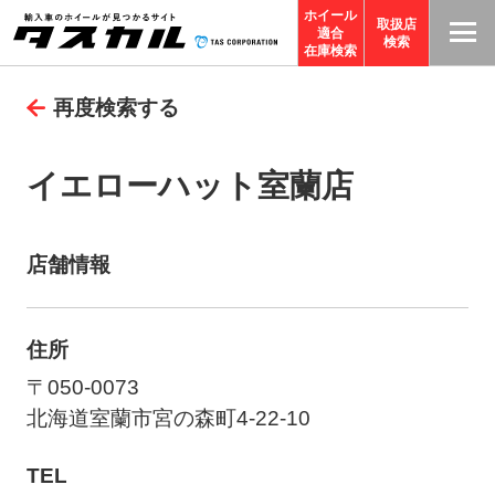
ホイール
取扱店
適合
T
検索
在庫検索
A
再度検索する
S
C
O
イエローハット室蘭店
R
P
O
店舗情報
R
A
住所
TI
O
〒050-0073
N
北海道室蘭市宮の森町4-22-10
サ
TEL
イ