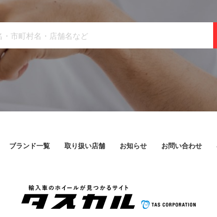
ブランド一覧
取り扱い店舗
お知らせ
お問い合わせ