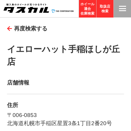
ホイール
取扱店
適合
T
検索
在庫検索
A
再度検索する
S
C
O
イエローハット手稲ほしが丘
R
店
P
O
R
店舗情報
A
TI
O
住所
N
〒006-0853
サ
北海道札幌市手稲区星置3条1丁目2番20号
イ