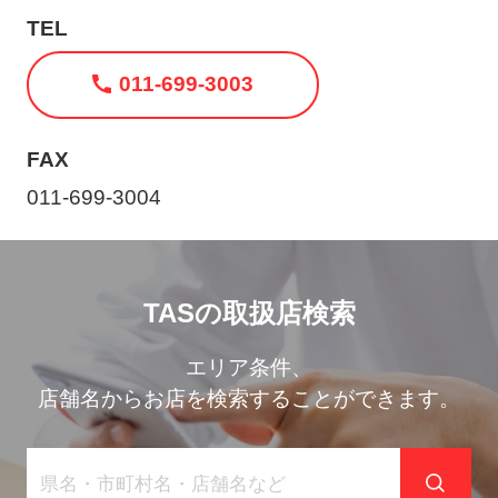
ト
TEL
メ
ニ
011-699-3003
ュ
ー
FAX
を
011-699-3004
開
く
TASの取扱店検索
エリア条件、
店舗名からお店を検索することができます。