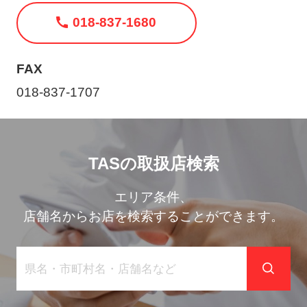
ト
018-837-1680
メ
ニ
ュ
FAX
ー
018-837-1707
を
開
く
TASの取扱店検索
エリア条件、
店舗名からお店を検索することができます。