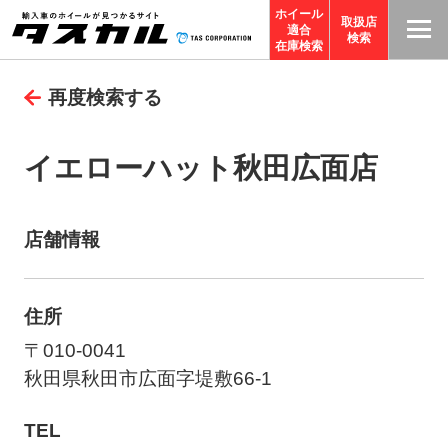
ホイール
取扱店
適合
T
検索
在庫検索
A
再度検索する
S
C
O
イエローハット秋田広面店
R
P
O
店舗情報
R
A
住所
TI
O
〒010-0041
N
秋田県秋田市広面字堤敷66-1
サ
TEL
イ