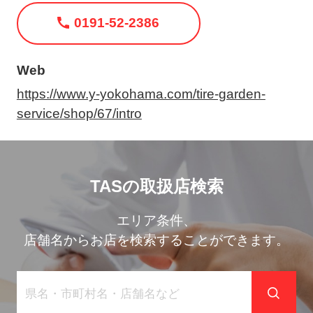
ト
0191-52-2386
メ
ニ
ュ
Web
ー
https://www.y-yokohama.com/tire-garden-
を
service/shop/67/intro
開
く
TASの取扱店検索
エリア条件、
店舗名からお店を検索することができます。