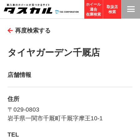
ホイール
取扱店
適合
T
検索
在庫検索
A
再度検索する
S
C
O
タイヤガーデン千厩店
R
P
O
店舗情報
R
A
住所
TI
O
〒029-0803
N
岩手県一関市千厩町千厩字摩王10-1
サ
TEL
イ