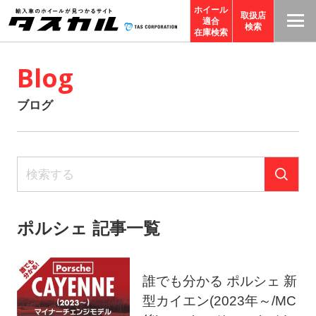
ホイール
取扱店
適合
T
検索
在庫検索
A
Blog
S
C
ブログ
O
R
P
O
R
A
ポルシェ 記事一覧
TI
O
N
誰でも分かる ポルシェ 新
サ
型カイエン(2023年～/MC
イ