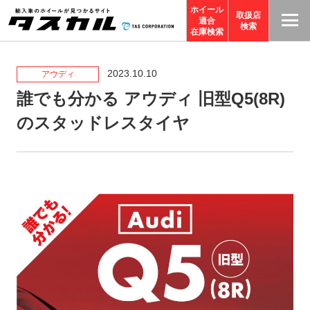
ホイール
取扱店
適合
T
検索
在庫検索
A
S
2023.10.10
アウディ
C
誰でも分かる アウディ 旧型Q5(8R)
O
のスタッドレスタイヤ
R
P
O
R
A
TI
O
N
サ
イ