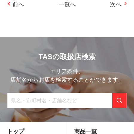
前へ
一覧へ
次へ
投
稿
ナ
ビ
TASの取扱店検索
ゲ
ー
エリア条件、
店舗名からお店を検索することができます。
シ
ョ
ン
トップ
商品一覧