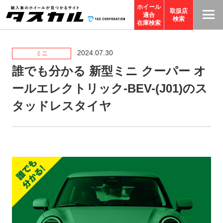
ホイール
取扱店
適合
T
検索
在庫検索
A
S
2024.07.30
ミニ
C
誰でも分かる 新型ミニ クーパー オ
O
ールエレクトリック-BEV-(J01)のス
R
P
タッドレスタイヤ
O
R
A
TI
O
N
サ
イ